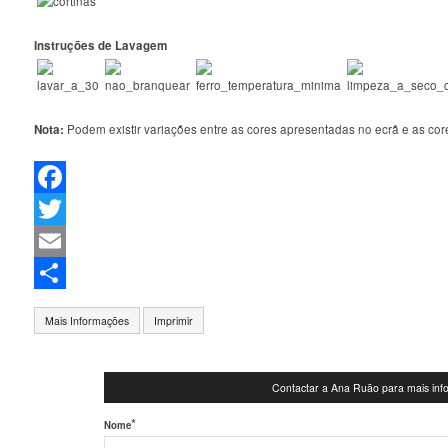
Instruções de Lavagem
Nota:
Podem existir variações entre as cores apresentadas no ecrã e as core
Facebook
Twitter
Email
Partilhar
Mais Informações
Imprimir
Contactar a Ana Ruão para mais in
*
Nome